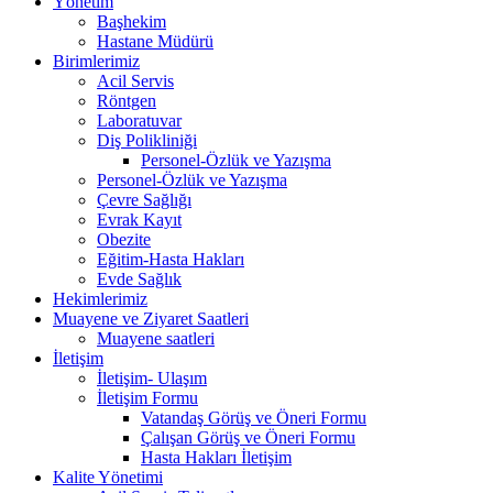
Yönetim
Başhekim
Hastane Müdürü
Birimlerimiz
Acil Servis
Röntgen
Laboratuvar
Diş Polikliniği
Personel-Özlük ve Yazışma
Personel-Özlük ve Yazışma
Çevre Sağlığı
Evrak Kayıt
Obezite
Eğitim-Hasta Hakları
Evde Sağlık
Hekimlerimiz
Muayene ve Ziyaret Saatleri
Muayene saatleri
İletişim
İletişim- Ulaşım
İletişim Formu
Vatandaş Görüş ve Öneri Formu
Çalışan Görüş ve Öneri Formu
Hasta Hakları İletişim
Kalite Yönetimi