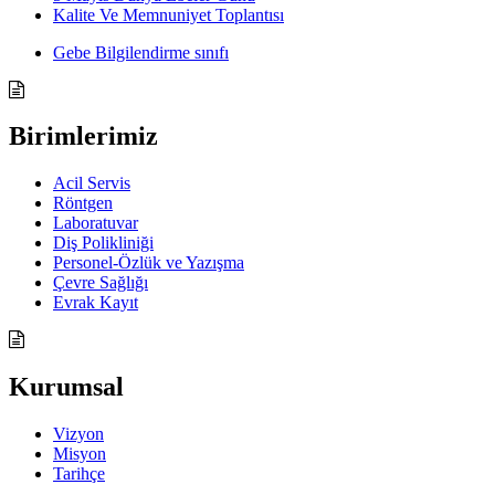
Kalite Ve Memnuniyet Toplantısı
Gebe Bilgilendirme sınıfı
Birimlerimiz
Acil Servis
Röntgen
Laboratuvar
Diş Polikliniği
Personel-Özlük ve Yazışma
Çevre Sağlığı
Evrak Kayıt
Kurumsal
Vizyon
Misyon
Tarihçe